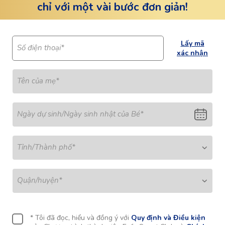
chỉ với một vài bước đơn giản!
Lấy mã
Số điện thoại*
xác nhận
Tên của mẹ
*
Ngày dự sinh/Ngày sinh nhật của Bé
*
Tỉnh/Thành phố
*
Quận/huyện
*
* Tôi đã đọc, hiểu và đồng ý với
Quy định và Điều kiện