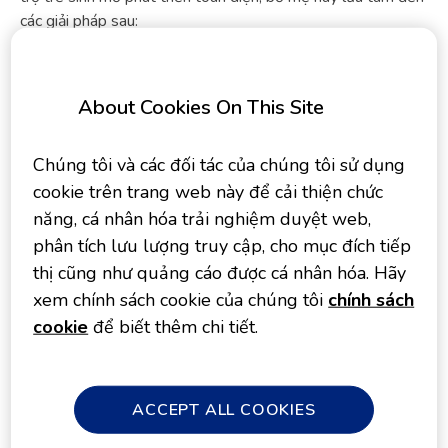
các giải pháp sau:
1. Chế độ dinh dưỡng – Yếu tố quan trọng nhất
About Cookies On This Site
Sữa mẹ – nguồn dinh dưỡng tự nhiên
Sữa mẹ là thức ăn tốt nhất cho sự phát triển của trẻ sơ sinh
Chúng tôi và các đối tác của chúng tôi sử dụng
và trẻ nhỏ, vì vậy cần tận dụng nguồn sữa mẹ. Bên cạnh các
cookie trên trang web này để cải thiện chức
thành phần đại dưỡng chất như đạm, đường, béo giúp trẻ
năng, cá nhân hóa trải nghiệm duyệt web,
tăng trưởng và phát triển, sữa mẹ còn có rất nhiều thành
phân tích lưu lượng truy cập, cho mục đích tiếp
phần có hoạt tính sinh học như các globulin miễn dịch
(immunoglobulins), các kháng thể, các enzyme… giúp trẻ
thị cũng như quảng cáo được cá nhân hóa. Hãy
sinh mổ bù đắp lợi khuẩn đường ruột một cách tự nhiên
xem chính sách cookie của chúng tôi
chính sách
nhất, đồng thời giúp kích hoạt & điều chỉnh phản ứng miễn
cookie
để biết thêm chi tiết.
dịch.
Trong trường hợp mẹ sinh mổ gặp khó khăn trong việc cho
con bú, mẹ hãy chủ động thực hiện các bí kíp chăm sóc sau
ACCEPT ALL COOKIES
sinh để kích thích sữa mau về, cũng như tham khảo ý kiến