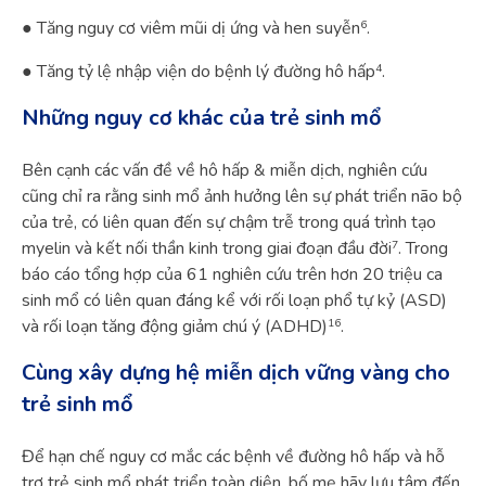
6
● Tăng nguy cơ viêm mũi dị ứng và hen suyễn
.
4
● Tăng tỷ lệ nhập viện do bệnh lý đường hô hấp
.
Những nguy cơ khác của trẻ sinh mổ
Bên cạnh các vấn đề về hô hấp & miễn dịch, nghiên cứu
cũng chỉ ra rằng sinh mổ ảnh hưởng lên sự phát triển não bộ
của trẻ, có liên quan đến sự chậm trễ trong quá trình tạo
7
myelin và kết nối thần kinh trong giai đoạn đầu đời
. Trong
báo cáo tổng hợp của 61 nghiên cứu trên hơn 20 triệu ca
sinh mổ có liên quan đáng kể với rối loạn phổ tự kỷ (ASD)
16
và rối loạn tăng động giảm chú ý (ADHD)
.
Cùng xây dựng hệ miễn dịch vững vàng cho
trẻ sinh mổ
Để hạn chế nguy cơ mắc các bệnh về đường hô hấp và hỗ
trợ trẻ sinh mổ phát triển toàn diện, bố mẹ hãy lưu tâm đến