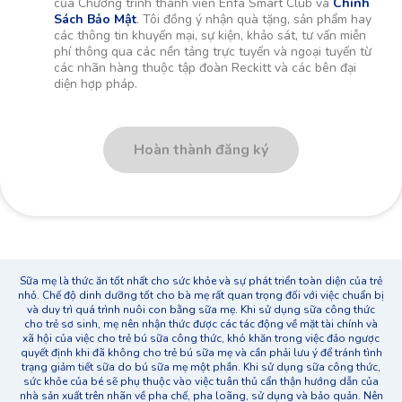
của Chương trình thành viên Enfa Smart Club và
Chính
Sách Bảo Mật
. Tôi đồng ý nhận quà tặng, sản phẩm hay
các thông tin khuyến mại, sự kiện, khảo sát, tư vấn miễn
phí thông qua các nền tảng trực tuyến và ngoại tuyến từ
các nhãn hàng thuộc tập đoàn Reckitt và các bên đại
diện hợp pháp.
Hoàn thành đăng ký
Sữa mẹ là thức ăn tốt nhất cho sức khỏe và sự phát triển toàn diện của trẻ
nhỏ. Chế độ dinh dưỡng tốt cho bà mẹ rất quan trọng đối với việc chuẩn bị
và duy trì quá trình nuôi con bằng sữa mẹ. Khi sử dụng sữa công thức
cho trẻ sơ sinh, mẹ nên nhận thức được các tác động về mặt tài chính và
xã hội của việc cho trẻ bú sữa công thức, khó khăn trong việc đảo ngược
quyết định khi đã không cho trẻ bú sữa mẹ và cần phải lưu ý để tránh tình
trạng giảm tiết sữa do bú sữa mẹ một phần. Khi sử dụng sữa công thức,
sức khỏe của bé sẽ phụ thuộc vào việc tuân thủ cẩn thận hướng dẫn của
nhà sản xuất trên nhãn về pha chế, pha loãng, sử dụng và bảo quản. Nên