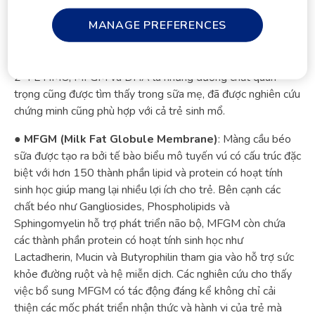
chuyên gia khi tìm kiếm nguồn dinh dưỡng phù hợp.
MANAGE PREFERENCES
Bổ sung các dưỡng chất quan trọng cũng được tìm
thấy trong sữa mẹ
2’-FL HMO, MFGM và DHA là những dưỡng chất quan
trọng cũng được tìm thấy trong sữa mẹ, đã được nghiên cứu
chứng minh cũng phù hợp với cả trẻ sinh mổ.
●
MFGM (Milk Fat Globule Membrane)
: Màng cầu béo
sữa được tạo ra bởi tế bào biểu mô tuyến vú có cấu trúc đặc
biệt với hơn 150 thành phần lipid và protein có hoạt tính
sinh học giúp mang lại nhiều lợi ích cho trẻ. Bên cạnh các
chất béo như Gangliosides, Phospholipids và
Sphingomyelin hỗ trợ phát triển não bộ, MFGM còn chứa
các thành phần protein có hoạt tính sinh học như
Lactadherin, Mucin và Butyrophilin tham gia vào hỗ trợ sức
khỏe đường ruột và hệ miễn dịch. Các nghiên cứu cho thấy
việc bổ sung MFGM có tác động đáng kể không chỉ cải
thiện các mốc phát triển nhận thức và hành vi của trẻ mà