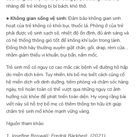
nhàng để trẻ không bị bí bách, khó thở.
●
Không gian sống vệ sinh:
Đảm bảo không gian sinh
hoạt của trẻ không có khói bụi, thuốc lá. Phòng ở của trẻ
phải được vệ sinh sạch sẽ, nhiệt độ ổn định, đủ ánh sáng và
có hệ thống thông gió tốt để không khí luôn trong lành.
Đồng thời hãy thường xuyên giặt chăn, gối, drap, rèm cửa…
nhằm giảm thiểu vi khuẩn, bụi bẩn, nấm mốc.
Trẻ sinh mổ có nguy cơ cao mắc các bệnh về đường hô hấp
do miễn dịch kém. Tuy nhiên, khi bố mẹ biết cách củng cố
hệ miễn dịch với dinh dưỡng, tiêm phòng và chăm sóc hàng
ngày, trẻ hoàn toàn có thể vượt qua những nguy cơ ảnh
hưởng sức khỏe để phát triển toàn diện. Hy vọng rằng bài
viết này sẽ hỗ trợ bố mẹ có thêm thông tin hữu ích giúp
chăm trẻ sinh mổ khỏe mạnh vững vàng.
Nguồn tham khảo:
1. Josefine Roswall; Fredrik Bäckhed;. (2021).