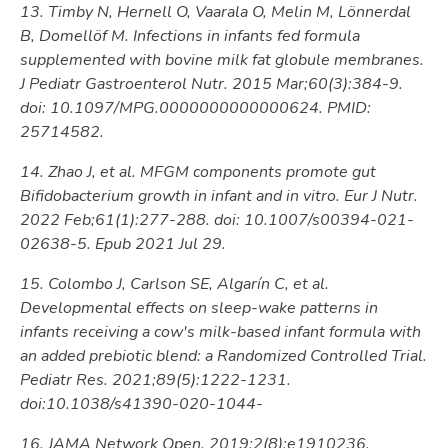
13. Timby N, Hernell O, Vaarala O, Melin M, Lönnerdal
B, Domellöf M. Infections in infants fed formula
supplemented with bovine milk fat globule membranes.
J Pediatr Gastroenterol Nutr. 2015 Mar;60(3):384-9.
doi: 10.1097/MPG.0000000000000624. PMID:
25714582.
14. Zhao J, et al. MFGM components promote gut
Bifidobacterium growth in infant and in vitro. Eur J Nutr.
2022 Feb;61(1):277-288. doi: 10.1007/s00394-021-
02638-5. Epub 2021 Jul 29.
15. Colombo J, Carlson SE, Algarín C, et al.
Developmental effects on sleep-wake patterns in
infants receiving a cow's milk-based infant formula with
an added prebiotic blend: a Randomized Controlled Trial.
Pediatr Res. 2021;89(5):1222-1231.
doi:10.1038/s41390-020-1044-
16. JAMA Network Open. 2019;2(8):e1910236.