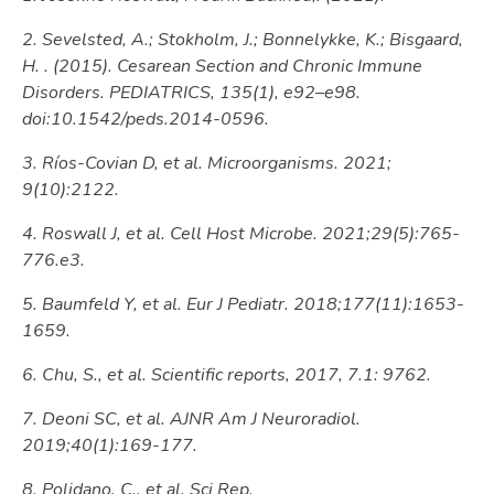
2. Sevelsted, A.; Stokholm, J.; Bonnelykke, K.; Bisgaard,
H. . (2015). Cesarean Section and Chronic Immune
Disorders. PEDIATRICS, 135(1), e92–e98.
doi:10.1542/peds.2014-0596.
3. Ríos-Covian D, et al. Microorganisms. 2021;
9(10):2122.
4. Roswall J, et al. Cell Host Microbe. 2021;29(5):765-
776.e3.
5. Baumfeld Y, et al. Eur J Pediatr. 2018;177(11):1653-
1659.
6. Chu, S., et al. Scientific reports, 2017, 7.1: 9762.
7. Deoni SC, et al. AJNR Am J Neuroradiol.
2019;40(1):169-177.
8. Polidano, C., et al. Sci Rep.