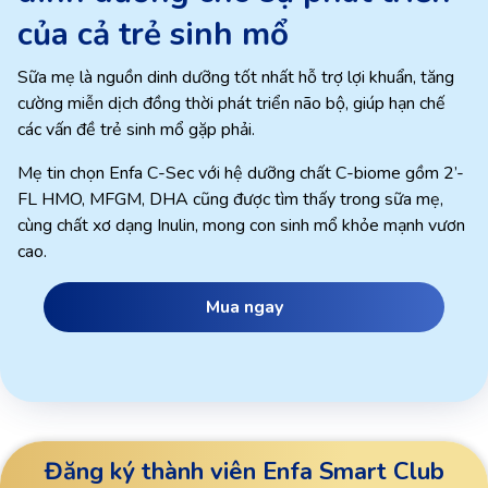
của cả trẻ sinh mổ
Sữa mẹ là nguồn dinh dưỡng tốt nhất hỗ trợ lợi khuẩn, tăng
cường miễn dịch đồng thời phát triển não bộ, giúp hạn chế
các vấn đề trẻ sinh mổ gặp phải.
Mẹ tin chọn Enfa C-Sec với hệ dưỡng chất C-biome gồm 2’-
FL HMO, MFGM, DHA cũng được tìm thấy trong sữa mẹ,
cùng chất xơ dạng Inulin, mong con sinh mổ khỏe mạnh vươn
cao.
Mua ngay
Đăng ký thành viên Enfa Smart Club