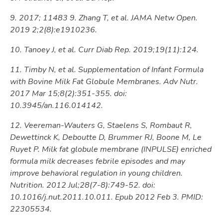
9. 2017; 11483 9. Zhang T, et al. JAMA Netw Open.
2019 2;2(8):e1910236.
10. Tanoey J, et al. Curr Diab Rep. 2019;19(11):124.
11. Timby N, et al. Supplementation of Infant Formula
with Bovine Milk Fat Globule Membranes. Adv Nutr.
2017 Mar 15;8(2):351-355. doi:
10.3945/an.116.014142.
12. Veereman-Wauters G, Staelens S, Rombaut R,
Dewettinck K, Deboutte D, Brummer RJ, Boone M, Le
Ruyet P. Milk fat globule membrane (INPULSE) enriched
formula milk decreases febrile episodes and may
improve behavioral regulation in young children.
Nutrition. 2012 Jul;28(7-8):749-52. doi:
10.1016/j.nut.2011.10.011. Epub 2012 Feb 3. PMID:
22305534.