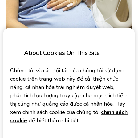
About Cookies On This Site
Sinh mổ được xem là phương pháp sinh tối ưu trong những
trường hợp mẹ không thể sinh thường qua ngả âm đạo.
Chúng tôi và các đối tác của chúng tôi sử dụng
Tuy nhiên, hiện cũng có nhiều lo ngại về tác động của sinh
cookie trên trang web này để cải thiện chức
mổ đối với sức khỏe của bà mẹ và trẻ sơ sinh. Đối với mẹ
năng, cá nhân hóa trải nghiệm duyệt web,
sinh mổ, thời gian nằm viện dài hơn, phục hồi sức khỏe chậm
phân tích lưu lượng truy cập, cho mục đích tiếp
hơn, tăng chi phí chăm sóc y tế, sự chăm sóc cho con và nuôi
thị cũng như quảng cáo được cá nhân hóa. Hãy
con bằng sữa mẹ cũng bị ảnh hưởng.
xem chính sách cookie của chúng tôi
chính sách
cookie
để biết thêm chi tiết.
2. Những nguy cơ sức khỏe đối với trẻ sinh
mổ