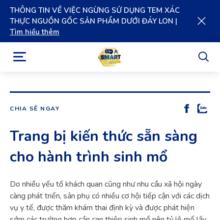
THÔNG TIN VỀ VIỆC NGỪNG SỬ DỤNG TEM XÁC
THỰC NGUỒN GỐC SẢN PHẨM DƯỚI ĐÁY LON |
Tìm hiểu thêm
CHIA SẺ NGAY
Trang bị kiến thức sẵn sàng
cho hành trình sinh mổ
Do nhiều yếu tố khách quan cũng như nhu cầu xã hội ngày
càng phát triển, sản phụ có nhiều cơ hội tiếp cận với các dịch
vụ y tế, được thăm khám thai định kỳ và được phát hiện
sớm các trường hợp cần can thiệp sinh mổ nên tỷ lệ mổ lấy