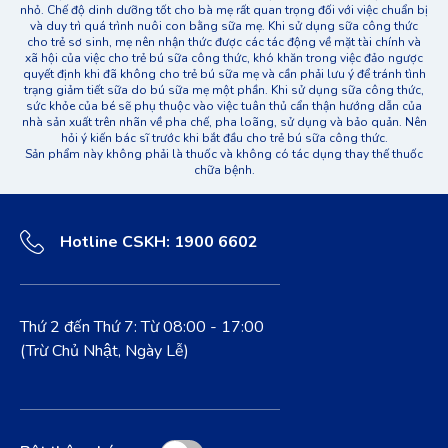
nhỏ. Chế độ dinh dưỡng tốt cho bà mẹ rất quan trọng đối với việc chuẩn bị
và duy trì quá trình nuôi con bằng sữa mẹ. Khi sử dụng sữa công thức
cho trẻ sơ sinh, mẹ nên nhận thức được các tác động về mặt tài chính và
xã hội của việc cho trẻ bú sữa công thức, khó khăn trong việc đảo ngược
quyết định khi đã không cho trẻ bú sữa mẹ và cần phải lưu ý để tránh tình
trạng giảm tiết sữa do bú sữa mẹ một phần. Khi sử dụng sữa công thức,
sức khỏe của bé sẽ phụ thuộc vào việc tuân thủ cẩn thận hướng dẫn của
nhà sản xuất trên nhãn về pha chế, pha loãng, sử dụng và bảo quản. Nên
hỏi ý kiến bác sĩ trước khi bắt đầu cho trẻ bú sữa công thức.
Sản phẩm này không phải là thuốc và không có tác dụng thay thế thuốc
chữa bệnh.
Hotline CSKH: 1900 6602
Thứ 2 đến Thứ 7: Từ 08:00 - 17:00
(Trừ Chủ Nhật, Ngày Lễ)