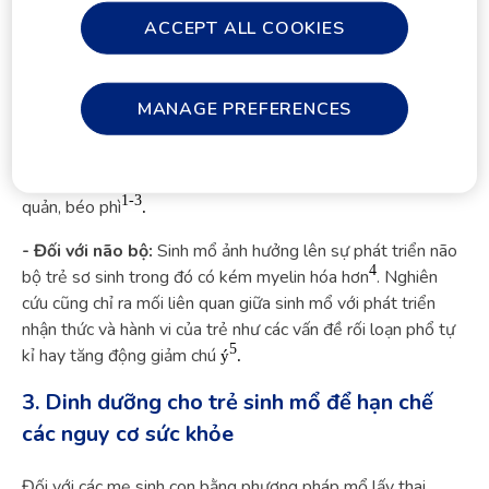
- Đối với miễn dịch & hô hấp:
Đường tiêu hóa tập trung từ
ACCEPT ALL COOKIES
70-80% tế bào miễn dịch. Trẻ sinh mổ có lượng lợi khuẩn
đường tiêu hóa Bifidobacterium giảm đáng kể tác động đến
trục não ruột miễn dịch, gây ra những nguy cơ sức khỏe cho
MANAGE PREFERENCES
trẻ trong ngắn hạn và lâu dài. Ngoài ra trẻ sinh mổ có nguy
cơ suy hô hấp tăng 2,6 lần so với trẻ được sinh ngả âm đạo,
nguy cơ tăng tỷ lệ mắc các bệnh lý hô hấp sơ sinh, hen phế
1-3
quản, béo phì
.
- Đối với não bộ:
Sinh mổ ảnh hưởng lên sự phát triển não
4
bộ trẻ sơ sinh trong đó có kém myelin hóa hơn
. Nghiên
cứu cũng chỉ ra mối liên quan giữa sinh mổ với phát triển
nhận thức và hành vi của trẻ như các vấn đề rối loạn phổ tự
5
kỉ hay tăng động giảm chú
ý
.
3. Dinh dưỡng cho trẻ sinh mổ để hạn chế
các nguy cơ sức khỏe
Đối với các mẹ sinh con bằng phương pháp mổ lấy thai