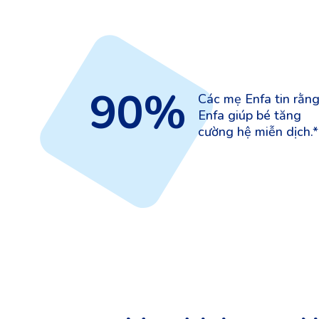
90%
Các mẹ Enfa tin rằn
Enfa giúp bé tăng
cường hệ miễn dịch.*