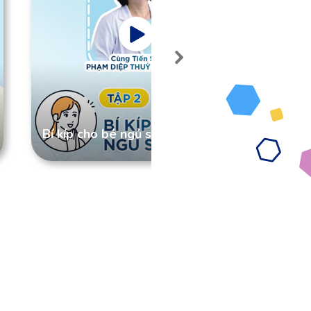
Bắt đ
Bí kíp cho bé ngủ sâu
phải 