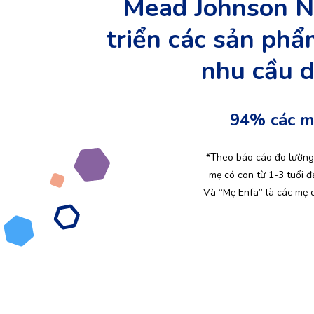
Mead Johnson Nu
triển các sản phẩ
nhu cầu d
94% các m
*Theo báo cáo đo lường 
mẹ có con từ 1-3 tuổi đ
Và “Mẹ Enfa” là các mẹ c