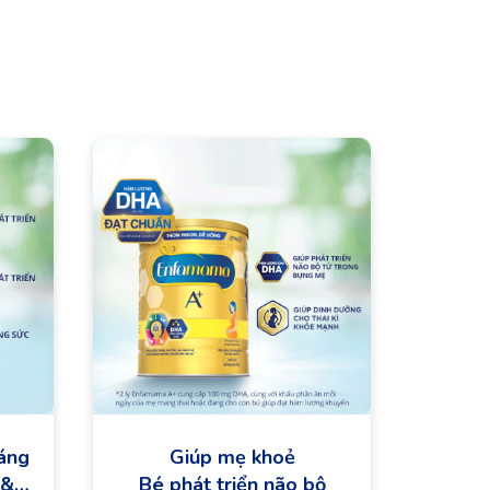
háng
Giúp mẹ khoẻ
 &
Bé phát triển não bộ