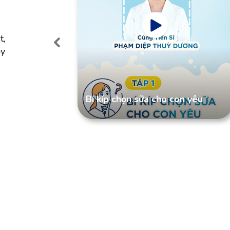
t,
ãy
phát triển
Bí kíp chọn sữa cho con yêu