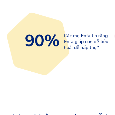
90%
g
Các mẹ Enfa tin rằng
Enfa giúp con dễ tiêu
hoá, dễ hấp thụ.*