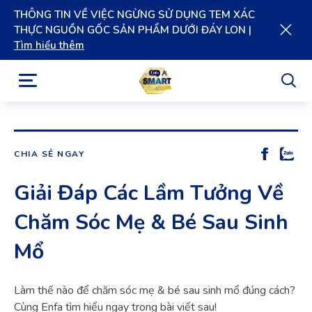
THÔNG TIN VỀ VIỆC NGỪNG SỬ DỤNG TEM XÁC
THỰC NGUỒN GỐC SẢN PHẨM DƯỚI ĐÁY LON |
Tìm hiểu thêm
CHIA SẺ NGAY
Giải Đáp Các Lầm Tưởng Về
Chăm Sóc Mẹ & Bé Sau Sinh
Mổ
Làm thế nào để chăm sóc mẹ & bé sau sinh mổ đúng cách?
Cùng Enfa tìm hiểu ngay trong bài viết sau!