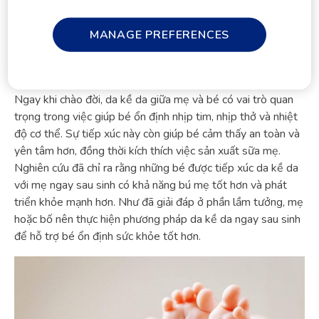
2. Chăm Sóc Bé Sau Sinh Mổ Để Phát Triển
Tối Ưu
MANAGE PREFERENCES
Da kề da sau sinh
Ngay khi chào đời, da kề da giữa mẹ và bé có vai trò quan
trọng trong việc giúp bé ổn định nhịp tim, nhịp thở và nhiệt
độ cơ thể. Sự tiếp xúc này còn giúp bé cảm thấy an toàn và
yên tâm hơn, đồng thời kích thích việc sản xuất sữa mẹ.
Nghiên cứu đã chỉ ra rằng những bé được tiếp xúc da kề da
với mẹ ngay sau sinh có khả năng bú mẹ tốt hơn và phát
triển khỏe mạnh hơn. Như đã giải đáp ở phần lầm tưởng, mẹ
hoặc bố nên thực hiện phương pháp da kề da ngay sau sinh
để hỗ trợ bé ổn định sức khỏe tốt hơn.