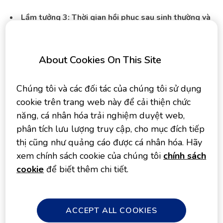
Lầm tưởng 3: Thời gian hồi phục sau sinh thường và
sinh mổ như nhau
Không chính xác! Thực tế sinh mổ lâu lành hơn với thời gian
About Cookies On This Site
phục hồi vết mổ phức tạp ở vùng bụng lên đến 6 tuần và
thời gian nằm viện từ 4-5 ngày. Trong khi với sinh thường,
thời gian phục hồi vết khâu tầng sinh môn là khoảng 3 tuần
Chúng tôi và các đối tác của chúng tôi sử dụng
và thời gian nằm viện chỉ từ 2-3 ngày. Vì thế, việc chăm sóc
cookie trên trang web này để cải thiện chức
vết mổ ở các mẹ sinh mổ là rất quan trọng.
năng, cá nhân hóa trải nghiệm duyệt web,
phân tích lưu lượng truy cập, cho mục đích tiếp
Lầm tưởng 4: Mẹ sinh mổ không thể cho bé bú
thị cũng như quảng cáo được cá nhân hóa. Hãy
Không chính xác! Việc cho bé bú sau khi sinh mổ có thể sẽ
xem chính sách cookie của chúng tôi
chính sách
gặp khó khăn do vết thương ở vùng bụng chưa lành. Tuy
cookie
để biết thêm chi tiết.
nhiên, mẹ hoàn toàn có thể khắc phục khi bế bé đúng cách.
Trong trường hợp mẹ gặp khó khăn khi gọi sữa về, mẹ có
thể tham khảo cách khắc phục tình trạng này ngay trong
phần bí quyết bên dưới.
ACCEPT ALL COOKIES