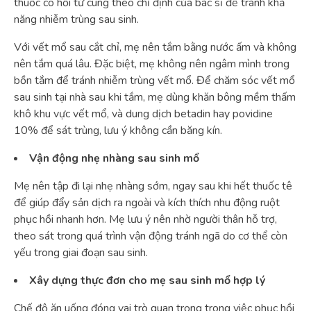
thuốc co hồi tử cung theo chỉ định của bác sĩ để tránh khả
năng nhiễm trùng sau sinh.
Với vết mổ sau cắt chỉ, mẹ nên tắm bằng nước ấm và không
nên tắm quá lâu. Đặc biệt, mẹ không nên ngâm mình trong
bồn tắm để tránh nhiễm trùng vết mổ. Để chăm sóc vết mổ
sau sinh tại nhà sau khi tắm, mẹ dùng khăn bông mềm thấm
khô khu vực vết mổ, và dung dịch betadin hay povidine
10% để sát trùng, lưu ý không cần băng kín.
Vận động nhẹ nhàng sau sinh mổ
Mẹ nên tập đi lại nhẹ nhàng sớm, ngay sau khi hết thuốc tê
để giúp đẩy sản dịch ra ngoài và kích thích nhu động ruột
phục hồi nhanh hơn. Mẹ lưu ý nên nhờ người thân hỗ trợ,
theo sát trong quá trình vận động tránh ngã do cơ thể còn
yếu trong giai đoạn sau sinh.
Xây dựng thực đơn cho mẹ sau sinh mổ hợp lý
Chế độ ăn uống đóng vai trò quan trọng trong việc phục hồi