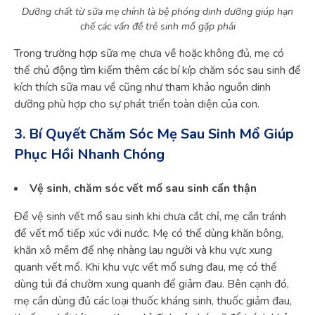
Dưỡng chất từ sữa mẹ chính là bệ phóng dinh dưỡng giúp hạn
chế các vấn đề trẻ sinh mổ gặp phải
Trong trường hợp sữa mẹ chưa về hoặc không đủ, mẹ có
thể chủ động tìm kiếm thêm các bí kíp chăm sóc sau sinh để
kích thích sữa mau về cũng như tham khảo nguồn dinh
dưỡng phù hợp cho sự phát triển toàn diện của con.
3. Bí Quyết Chăm Sóc Mẹ Sau Sinh Mổ Giúp
Phục Hồi Nhanh Chóng
Vệ sinh, chăm sóc vết mổ sau sinh cẩn thận
Để vệ sinh vết mổ sau sinh khi chưa cắt chỉ, mẹ cần tránh
để vết mổ tiếp xúc với nước. Mẹ có thể dùng khăn bông,
khăn xô mềm để nhẹ nhàng lau người và khu vực xung
quanh vết mổ. Khi khu vực vết mổ sưng đau, mẹ có thể
dùng túi đá chườm xung quanh để giảm đau. Bên cạnh đó,
mẹ cần dùng đủ các loại thuốc kháng sinh, thuốc giảm đau,