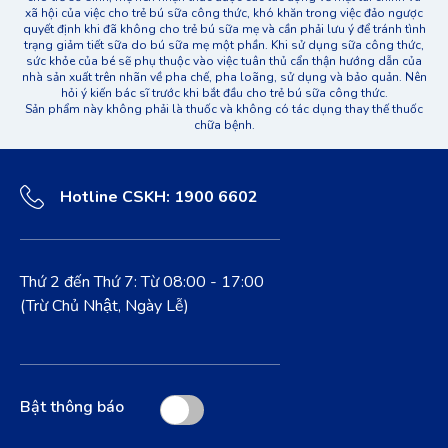
xã hội của việc cho trẻ bú sữa công thức, khó khăn trong việc đảo ngược
quyết định khi đã không cho trẻ bú sữa mẹ và cần phải lưu ý để tránh tình
trạng giảm tiết sữa do bú sữa mẹ một phần. Khi sử dụng sữa công thức,
sức khỏe của bé sẽ phụ thuộc vào việc tuân thủ cẩn thận hướng dẫn của
nhà sản xuất trên nhãn về pha chế, pha loãng, sử dụng và bảo quản. Nên
hỏi ý kiến bác sĩ trước khi bắt đầu cho trẻ bú sữa công thức.
Sản phẩm này không phải là thuốc và không có tác dụng thay thế thuốc
chữa bệnh.
Hotline CSKH: 1900 6602
Thứ 2 đến Thứ 7: Từ 08:00 - 17:00
(Trừ Chủ Nhật, Ngày Lễ)
Bật thông báo