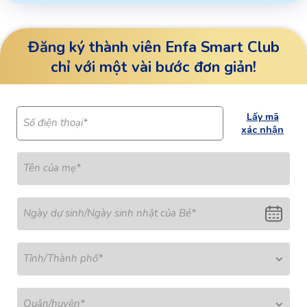
Đăng ký thành viên Enfa Smart Club
chỉ với một vài bước đơn giản!
Lấy mã
Số điện thoại*
xác nhận
Tên của mẹ
*
Ngày dự sinh/Ngày sinh nhật của Bé
*
Tỉnh/Thành phố
*
Quận/huyện
*