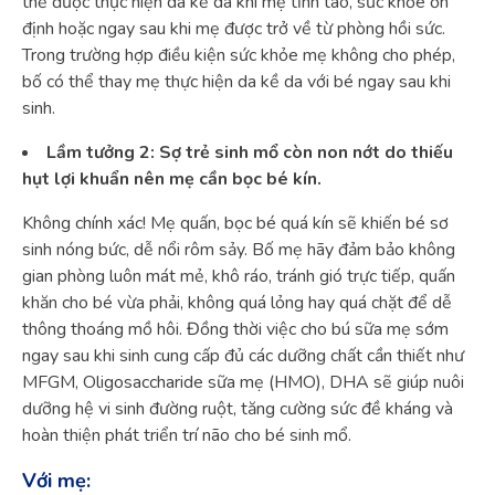
thể được thực hiện da kề da khi mẹ tỉnh táo, sức khỏe ổn
định hoặc ngay sau khi mẹ được trở về từ phòng hồi sức.
Trong trường hợp điều kiện sức khỏe mẹ không cho phép,
bố có thể thay mẹ thực hiện da kề da với bé ngay sau khi
sinh.
Lầm tưởng 2: Sợ trẻ sinh mổ còn non nớt do thiếu
hụt lợi khuẩn nên mẹ cần bọc bé kín.
Không chính xác! Mẹ quấn, bọc bé quá kín sẽ khiến bé sơ
sinh nóng bức, dễ nổi rôm sảy. Bố mẹ hãy đảm bảo không
gian phòng luôn mát mẻ, khô ráo, tránh gió trực tiếp, quấn
khăn cho bé vừa phải, không quá lỏng hay quá chặt để dễ
thông thoáng mồ hôi. Đồng thời việc cho bú sữa mẹ sớm
ngay sau khi sinh cung cấp đủ các dưỡng chất cần thiết như
MFGM, Oligosaccharide sữa mẹ (HMO), DHA sẽ giúp nuôi
dưỡng hệ vi sinh đường ruột, tăng cường sức đề kháng và
hoàn thiện phát triển trí não cho bé sinh mổ.
Với mẹ: